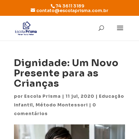
74 3611 3189
contato@escolaprisma.com.br
Dignidade: Um Novo
Presente para as
Crianças
por
Escola Prisma
|
11 jul, 2020
|
Educação
Infantil
,
Método Montessori
|
0
comentários