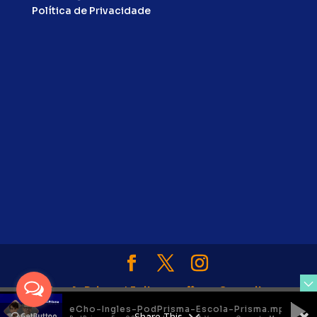
Política de Privacidade
Escola Prisma
|
Feito com
💖
por
Conceito
eCho-Ingles-PodPrisma-Escola-Prisma.mp3
Prisma LAB
Share This