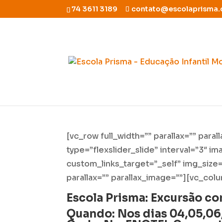
74 3611 3189
contato@escolaprisma.
Excursão 2015
[vc_row full_width=”” parallax=”” para
type=”flexslider_slide” interval=”3″ 
custom_links_target=”_self” img_size=
parallax=”” parallax_image=””][vc_col
Escola Prisma:
Excursão co
Quando:
Nos dias 04,05,06