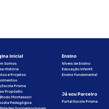
ina Inicial
Ensino
m Somos
Níveis de Ensino
sa História
Educação Infantil
ntos e Projetos
Ensino Fundamental
oimentos
g Escola Prisma
so Propósito
Já sou Parceiro
étodo Montessori
Portal Escola Prisma
posta Pedagógica
ilidades Socioemocionais