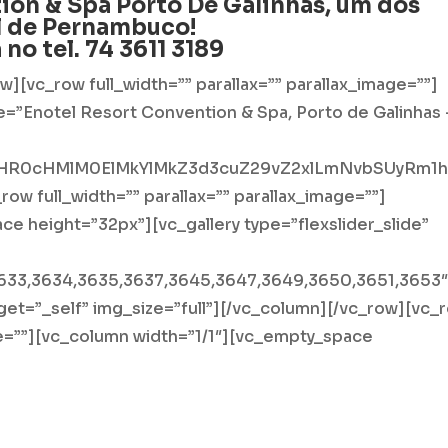
n & Spa Porto De Galinhas, um dos
al de Pernambuco!
a no
tel. 74 3611 3189
][vc_row full_width=”” parallax=”” parallax_image=””]
e=”Enotel Resort Convention & Spa, Porto de Galinhas 
yaHR0cHMlM0ElMkYlMkZ3d3cuZ29vZ2xlLmNvbSUyRm
ow full_width=”” parallax=”” parallax_image=””]
e height=”32px”][vc_gallery type=”flexslider_slide”
633,3634,3635,3637,3645,3647,3649,3650,3651,3653
get=”_self” img_size=”full”][/vc_column][/vc_row][vc_
age=””][vc_column width=”1/1″][vc_empty_space