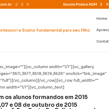
com.br
Escola Prisma ADM
F
Home
Apren
Conta
llax_image=””][vc_column width=”1/1″][vc_gallery
images=”3611,3617,3618,3619,3626″ onclick=”link_image”
”full”][/vc_column][/vc_row][vc_row full_width=””
umn width=”1/1″][vc_column_text]
m os alunos formandos em 2015
,07 e 08 de outubro de 2015