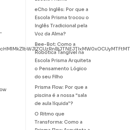
eCho Inglês: Por que a
Escola Prisma trocou o
Inglês Tradicional pela
–
Voz da Alma?
Bee-Bot: Como a
1hcHMlMkZlbWJlZCUzRnBiJTNEJTIxMW0xOCUyMTFtM
Robótica Tangível na
Escola Prisma Arquiteta
o Pensamento Lógico
do seu Filho
″
Prisma Flow: Por que a
row
piscina é a nossa “sala
de aula líquida”?
O Ritmo que
Transforma: Como a