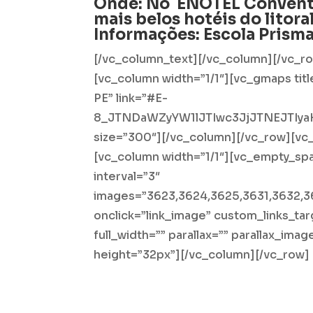
Onde:
No ENOTEL Conventio
mais belos hotéis do litor
Informações:
Escola Prism
[/vc_column_text][/vc_column][/vc_row
[vc_column width=”1/1″][vc_gmaps titl
PE” link=”#E-
8_JTNDaWZyYW1lJTIwc3JjJTNEJTI
size=”300″][/vc_column][/vc_row][vc_r
[vc_column width=”1/1″][vc_empty_spac
interval=”3″
images=”3623,3624,3625,3631,3632,3
onclick=”link_image” custom_links_tar
full_width=”” parallax=”” parallax_im
height=”32px”][/vc_column][/vc_row]