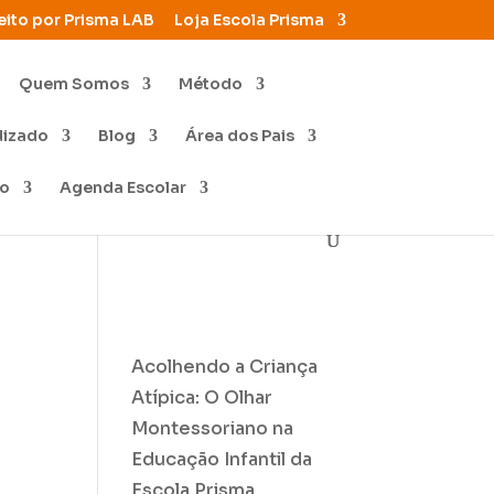
eito por Prisma LAB
Loja Escola Prisma
Quem Somos
Método
dizado
Blog
Área dos Pais
to
Agenda Escolar
Acolhendo a Criança
Atípica: O Olhar
Montessoriano na
Educação Infantil da
Escola Prisma