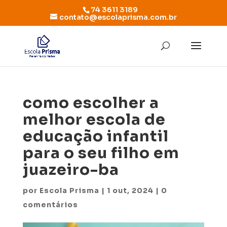
74 3611 3189
contato@escolaprisma.com.br
como escolher a
melhor escola de
educação infantil
para o seu filho em
juazeiro-ba
por
Escola Prisma
|
1 out, 2024
|
0
comentários