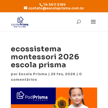
74 3611 3189
contato@escolaprisma.com.br
ecossistema
montessori 2026
escola prisma
por
Escola Prisma
|
25 fev, 2026
|
0
comentários