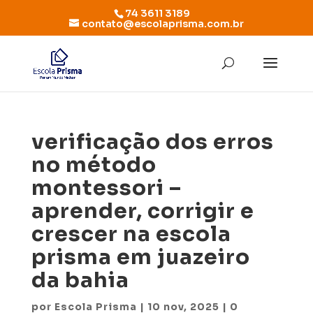
74 3611 3189
contato@escolaprisma.com.br
verificação dos erros
no método
montessori –
aprender, corrigir e
crescer na escola
prisma em juazeiro
da bahia
por
Escola Prisma
|
10 nov, 2025
|
0