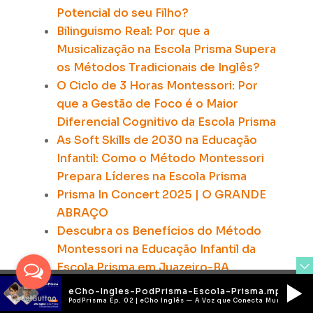
Potencial do seu Filho?
Bilinguismo Real: Por que a
Musicalização na Escola Prisma Supera
os Métodos Tradicionais de Inglês?
O Ciclo de 3 Horas Montessori:
Por
que a Gestão de Foco é o Maior
Diferencial Cognitivo da Escola Prisma
As Soft Skills de 2030 na Educação
Infantil:
Como o Método Montessori
Prepara Líderes na Escola Prisma
Prisma In Concert 2025 | O GRANDE
ABRAÇO
Descubra os Benefícios do Método
Montessori na Educação Infantil da
Escola Prisma em Juazeiro-BA
Descubra a Magia da Educação Infantil
eCho-Ingles-PodPrisma-Escola-Prisma.mp3
Montessori na Escola Prisma
PodPrisma Ep. 02 | eCho Inglês — A Voz que Conecta Mundos