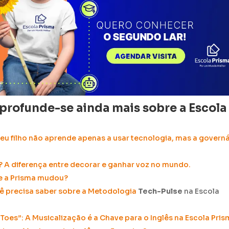
rofunde-se ainda mais sobre a Escola
seu filho não aprende apenas a usar tecnologia, mas a govern
?
A diferença entre decorar e ganhar voz no mundo.
ue a Prisma mudou?
ê precisa saber sobre a Metodologia
Tech-Pulse
na Escola
Toes”: A Musicalização é a Chave para o Inglês na Escola Pri