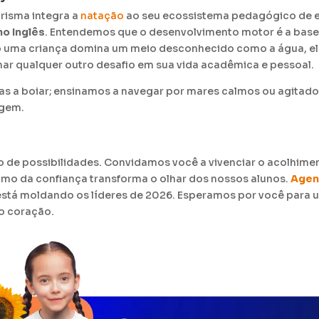
risma integra a
natação
ao seu ecossistema pedagógico de el
o Inglês
. Entendemos que o desenvolvimento motor é a bas
 uma criança domina um meio desconhecido como a água, e
nar qualquer outro desafio em sua vida acadêmica e pessoal
.
as a boiar; ensinamos a navegar por mares calmos ou agitad
agem
.
no de possibilidades. Convidamos você a vivenciar o acolhime
itmo da confiança transforma o olhar dos nossos alunos.
Age
 está moldando os líderes de 2026. Esperamos por você para
 o coração.
Twitter
Pinterest
Print Friendly