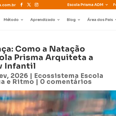
Escola Prisma ADM
F
a.com.br
Método
Aprendizado
Blog
Área dos Pais
nça: Como a Natação
ola Prisma Arquiteta a
 Infantil
fev, 2026
|
Ecossistema Escola
ia e Ritmo
|
0 comentários