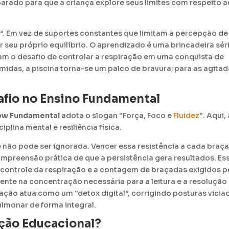
rado para que a criança explore seus limites com respeito a
”
.
Em vez de suportes constantes que limitam a percepção de
 seu próprio equilíbrio
.
O aprendizado é uma brincadeira séri
mam o desafio de controlar a respiração em uma conquista de
ímidas, a piscina torna-se um palco de bravura; para as agitad
safio no Ensino Fundamental
low Fundamental
adota o slogan “Força, Foco e
Fluidez
“
.
Aqui, 
plina mental e resiliência física
.
e não pode ser ignorada.
Vencer essa resistência a cada braç
compreensão prática de que a persistência gera resultados
.
Es
 o controle da respiração e a contagem de braçadas exigidos p
ente na concentração necessária para a leitura e a resolução
tação atua como um “detox digital”, corrigindo posturas vicia
ulmonar de forma integral
.
ção Educacional?