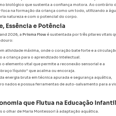
itmo biológico que sustenta a confiança motora
.
Ao contrário 
w
foca na formação da criança como um todo, utilizando a ág
ia natureza e com o potencial do corpo
.
e, Essência e Potência
rand 2026, a
Prisma Flow
é sustentada por três pilares vitais 
adouro
:
m atividade máxima, onde o coração bate forte e a circulaçã
 a criança para o aprendizado intelectual
.
o elemento vital que permite a reconexão sensorial e a
braço líquido” que acalma ou encoraja
.
da energia bruta em técnica apurada e segurança aquática,
tro nados e possua ferramentas de auto-salvamento para a vi
onomia que Flutua na Educação Infanti
os o olhar de Maria Montessori à adaptação aquática
.