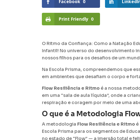
Facebook
0
LinkedI
Print Friendly
0
O Ritmo da Confiança: Como a Natação Educ
Infantil!
No universo do desenvolvimento i
nossos filhos para os desafios de um mu
Na Escola Prisma, compreendemos que essa 
em ambientes que desafiam o corpo e fort
Flow Resiliência e Ritmo
é a nossa metodo
em uma “sala de aula líquida”, onde a cri
respiração e coragem por meio de uma ab
O que é a Metodologia Flow
A metodologia
Flow Resiliência e Ritmo
é
Escola Prisma para os segmentos de Educaç
no estado de “Flow” — a imersão total e fel