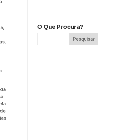
o
O Que Procura?
a,
as,
a
ada
sa
ela
 de
das