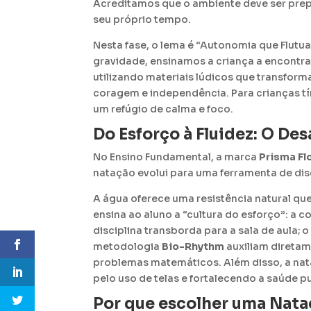
Acreditamos que o ambiente deve ser prepa
seu próprio tempo
.
Nesta fase, o lema é “Autonomia que Flutua
gravidade, ensinamos a criança a encontrar
utilizando materiais lúdicos que transfor
coragem e independência
.
Para crianças t
um refúgio de calma e foco
.
Do Esforço à Fluidez: O De
No Ensino Fundamental, a marca
Prisma F
natação evolui para uma ferramenta de disci
A água oferece uma resistência natural qu
ensina ao aluno a “cultura do esforço”: a 
disciplina transborda para a sala de aula;
metodologia
Bio-Rhythm
auxiliam diretam
problemas matemáticos
.
Além disso, a na
pelo uso de telas e fortalecendo a saúde p
Por que escolher uma Nata