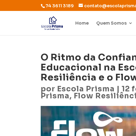
74 3611 3189
contato@escolaprism
Home
Quem Somos
O Ritmo da Confia
Educacional na Esc
Resiliência e o Flow
por
Escola Prisma
|
12 
Prisma
,
Flow Resiliênc