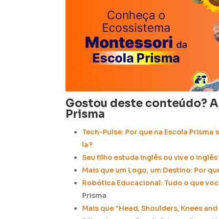
Gostou deste conteúdo? Ap
Prisma
Tech-Pulse: Por que na Escola Prisma 
la?
Seu filho estuda inglês ou vive o inglês
Mais que um Logo, um Destino: Por q
Robótica Educacional: Tudo o que voc
Prisma
Mais que “Head, Shoulders, Knees and 