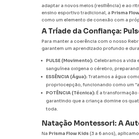
adaptar a novos meios (resiliência) e ao r
ensino esportivo tradicional, a
Prisma Flo
como um elemento de conexão com a própr
A Tríade da Confiança: Puls
Para manter a coerência com o nosso Reb
garantem um aprendizado profundo e dur
PULSE (Movimento):
Celebramos a vida e
sanguínea oxigena o cérebro, preparando
ESSÊNCIA (Água):
Tratamos a água como 
propriocepção, funcionando como um “a
POTÊNCIA (Técnica):
É a transformação 
garantindo que a criança domine os qua
toda
.
Natação Montessori: A Aut
Na
Prisma Flow Kids
(3 a 6 anos), aplicam