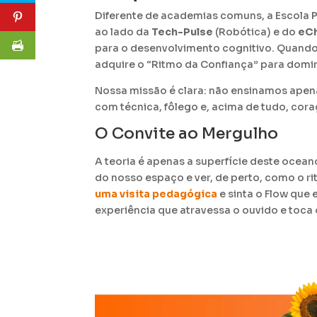
Diferente de academias comuns, a Escola P
ao lado da
Tech-Pulse
(Robótica) e do
eCh
para o desenvolvimento cognitivo.
Quando
adquire o “Ritmo da Confiança” para domi
Nossa missão é clara: não ensinamos apen
com técnica, fôlego e, acima de tudo, cor
O Convite ao Mergulho
A teoria é apenas a superfície deste ocea
do nosso espaço e ver, de perto, como o r
uma visita pedagógica
e sinta o Flow que
experiência que atravessa o ouvido e toca
Facebook
LinkedIn