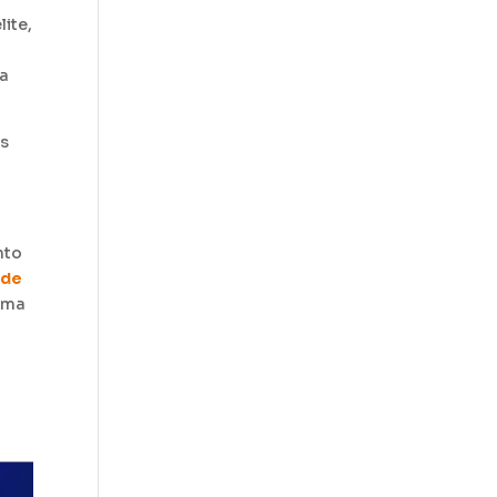
ite,
e
la
os
nto
nde
 uma