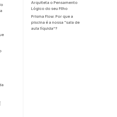
Arquiteta o Pensamento
do
Lógico do seu Filho
ua
Prisma Flow: Por que a
piscina é a nossa “sala de
aula líquida”?
que
o
da
l