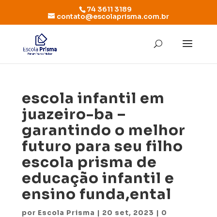
74 3611 3189
contato@escolaprisma.com.br
escola infantil em
juazeiro-ba –
garantindo o melhor
futuro para seu filho
escola prisma de
educação infantil e
ensino funda,ental
por
Escola Prisma
|
20 set, 2023
|
0