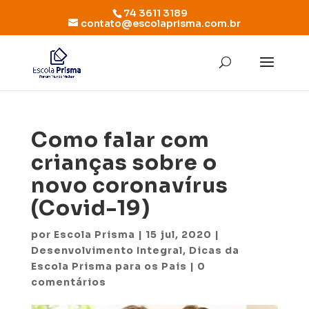
74 3611 3189
contato@escolaprisma.com.br
Como falar com
crianças sobre o
novo coronavírus
(Covid-19)
por
Escola Prisma
|
15 jul, 2020
|
Desenvolvimento Integral
,
Dicas da
Escola Prisma para os Pais
|
0
comentários