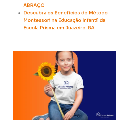
ABRAÇO
Descubra os Benefícios do Método
Montessori na Educação Infantil da
Escola Prisma em Juazeiro-BA