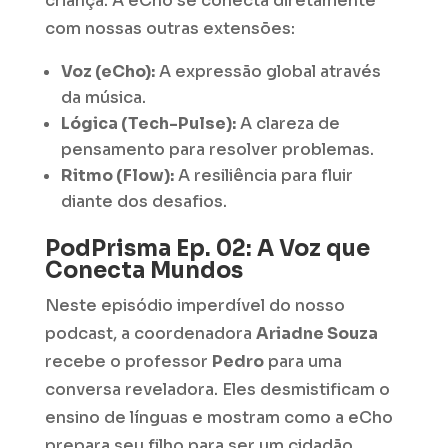
criança. A eCho se conecta diretamente
com nossas outras extensões:
Voz (eCho):
A expressão global através
da música.
Lógica (Tech-Pulse):
A clareza de
pensamento para resolver problemas.
Ritmo (Flow):
A resiliência para fluir
diante dos desafios.
PodPrisma Ep. 02: A Voz que
Conecta Mundos
Neste episódio imperdível do nosso
podcast, a coordenadora
Ariadne Souza
recebe o professor
Pedro
para uma
conversa reveladora. Eles desmistificam o
ensino de línguas e mostram como a eCho
prepara seu filho para ser um cidadão