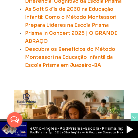
Diferencial Cognitivo da Escola Prisma
As Soft Skills de 2030 na Educação
Infantil:
Como o Método Montessori
Prepara Líderes na Escola Prisma
Prisma In Concert 2025 | O GRANDE
ABRAÇO
Descubra os Benefícios do Método
Montessori na Educação Infantil da
Escola Prisma em Juazeiro-BA
eCho-Ingles-PodPrisma-Escola-Prisma.mp3
PodPrisma Ep. 02 | eCho Inglês — A Voz que Conecta Mundos