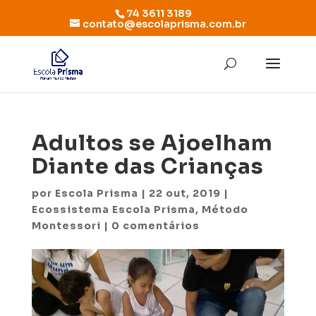
74 3611 3189
contato@escolaprisma.com.br
Adultos se Ajoelham
Diante das Crianças
por
Escola Prisma
|
22 out, 2019
|
Ecossistema Escola Prisma
,
Método
Montessori
|
0 comentários