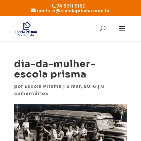
74 3611 3189
contato@escolaprisma.com.br
dia-da-mulher-
escola prisma
por
Escola Prisma
|
8 mar, 2016
|
0
comentários