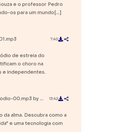
Souza e o professor Pedro
ndo-os para um mundo[...]
01.mp3
7:40
sódio de estreia do
ificam o choro na
as e independentes.
sodio-00.mp3
by PodPrisma Beto e Claudia
13:42
ho da alma. Descubra como a
uida" e uma tecnologia com