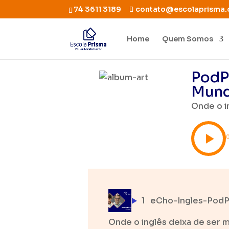
74 3611 3189
contato@escolaprisma.
Home
Quem Somos
PodPr
Mun
Onde o in
1
eCho-Ingles-PodP
Onde o inglês deixa de ser m