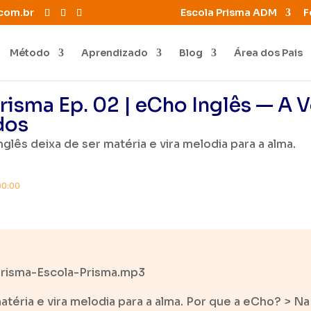
com.br
Escola Prisma ADM
F
Método
Aprendizado
Blog
Área dos Pais
isma Ep. 02 | eCho Inglês — A 
dos
glês deixa de ser matéria e vira melodia para a alma.
00:00
risma-Escola-Prisma.mp3
atéria e vira melodia para a alma. Por que a eCho? > 