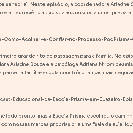
te sensorial. Neste episódio, a coordenadora Ariadne 
o e a neurociência dão voz aos nossos alunos, prepara
ar-Como-Acolher-e-Confiar-no-Processo-PodPrisma-
primeiro grande rito de passagem para a família. No epi
ra Ariadne Souza e a psicóloga Adriana Mirom desmist
 parceria família-escola constrói crianças mais segur
ast-Educacional-da-Escola-Prisma-em-Juazeiro-Epi
 método pronto, mas a Escola Prisma escolheu o camin
i com nossas marcas próprias cria uma "sala de aula líq