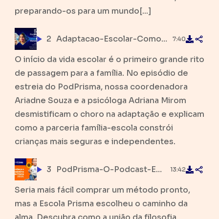
preparando-os para um mundo[...]
2
Adaptacao-Escolar-Como-Acolher-e-Confiar-no-Processo-PodPrisma-01.mp3
7:40
O início da vida escolar é o primeiro grande rito
de passagem para a família. No episódio de
estreia do PodPrisma, nossa coordenadora
Ariadne Souza e a psicóloga Adriana Mirom
desmistificam o choro na adaptação e explicam
como a parceria família-escola constrói
crianças mais seguras e independentes.
3
PodPrisma-O-Podcast-Educacional-da-Escola-Prisma-em-Juazeiro-Episodio-00.mp3
13:42
Seria mais fácil comprar um método pronto,
mas a Escola Prisma escolheu o caminho da
alma. Descubra como a união da filosofia