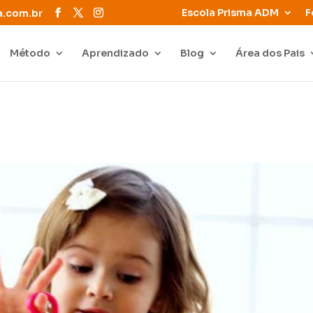
Escola Prisma ADM
F
a.com.br
Método
Aprendizado
Blog
Área dos Pais