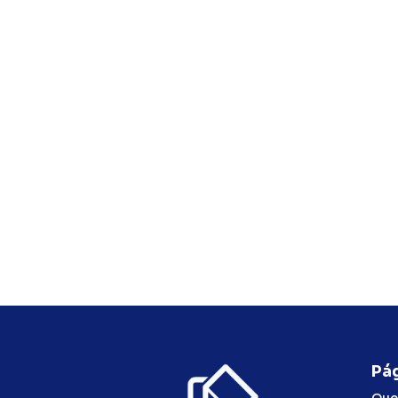
Pág
Que